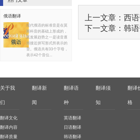
上一文章：
西语
俄语翻译
下一文章：
韩语
现代俄语的标准音是在莫
斯科音的基础上形成的，
其发展趋势之一是读音逐
渐接近拼写形式所表示的
音。俄语共有33个字母，
表示42个音位...
关于我
翻译新
翻译语
翻译须
翻译
们
闻
种
知
格
翻译文化
英语翻译
翻译内容
日语翻译
翻译质量
韩语翻译