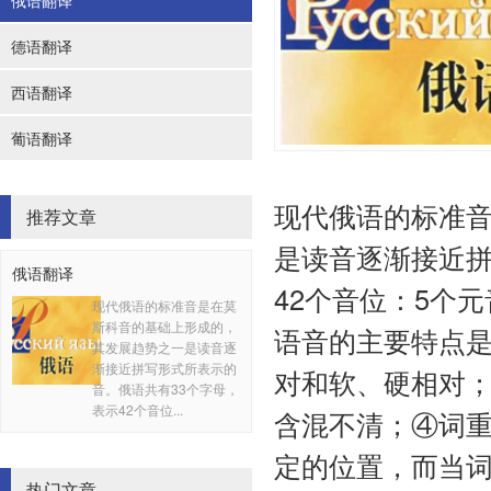
俄语翻译
德语翻译
西语翻译
葡语翻译
现代俄语的标准
推荐文章
是读音逐渐接近拼
俄语翻译
42个音位：5个元
现代俄语的标准音是在莫
斯科音的基础上形成的，
语音的主要特点
其发展趋势之一是读音逐
渐接近拼写形式所表示的
对和软、硬相对
音。俄语共有33个字母，
表示42个音位...
含混不清；④词
定的位置，而当
热门文章